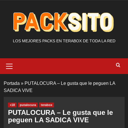
Saltar
al
contenido
LOS MEJORES PACKS EN TERABOX DE TODA LA RED
Menú
primario
Portada
»
PUTALOCURA – Le gusta que le peguen LA
SADICA VIVE
+18
putalocura
terabox
PUTALOCURA – Le gusta que le
peguen LA SADICA VIVE