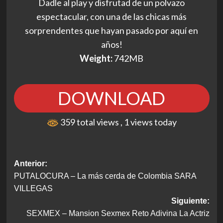
Dadle al play y disfrutad de un polvazo
espectacular, con una de las chicas más
sorprendentes que hayan pasado por aquí en
años!
Weight:
742MB
DOWNLOAD
359 total views
, 1 views today
Navegación
Anterior:
PUTALOCURA – La más cerda de Colombia SARA
de
VILLEGAS
entradas
Siguiente:
SEXMEX – Mansion Sexmex Reto Adivina La Actriz