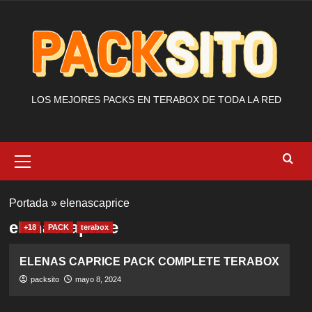
Saltar
al
contenido
LOS MEJORES PACKS EN TERABOX DE TODA LA RED
Menú
primario
Portada
»
elenascaprice
elenascaprice
+18
PACK
terabox
ELENAS CAPRICE PACK COMPLETE TERABOX
packsito
mayo 8, 2024