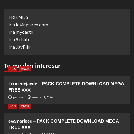
FRIENDS
Ir a lovingsiren.com
Ir a mycastx
Ir a Sirhub
Ir a JavFlix
Te pueden interesar
+18
PACK
kennedyjayde – PACK COMPLETE DOWNLOAD MEGA
FREE XXX
packsito
enero 31, 2026
+18
PACK
evamarieee – PACK COMPLETE DOWNLOAD MEGA
FREE XXX