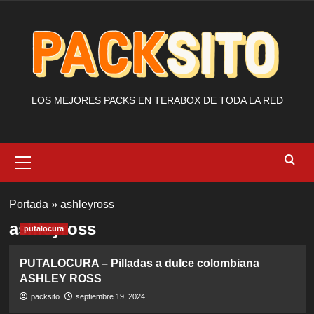
Saltar
al
contenido
LOS MEJORES PACKS EN TERABOX DE TODA LA RED
Menú
primario
Portada
»
ashleyross
ashleyross
putalocura
PUTALOCURA – Pilladas a dulce colombiana
ASHLEY ROSS
packsito
septiembre 19, 2024