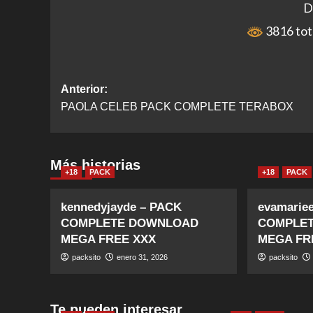
D
3816 tot
Navegación
Anterior:
PAOLA CELEB PACK COMPLETE TERABOX
de
entradas
Más historias
+18
PACK
+18
PACK
kennedyjayde – PACK
evamarie
COMPLETE DOWNLOAD
COMPLE
MEGA FREE XXX
MEGA FR
packsito
enero 31, 2026
packsito
Te pueden interesar