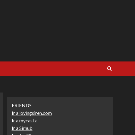
FRIENDS
Ir a lovingsiren.com
Ir a mycastx
Ir a Sirhub