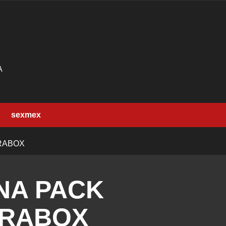
A
sexmex
RABOX
NA PACK
ERABOX