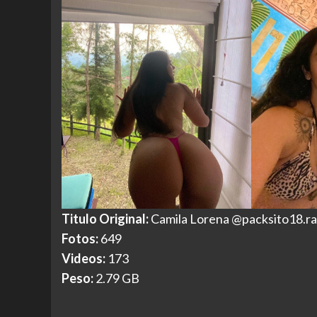
Titulo Original:
Camila Lorena @packsito18.ra
Fotos:
649
Videos:
173
Peso:
2.79 GB